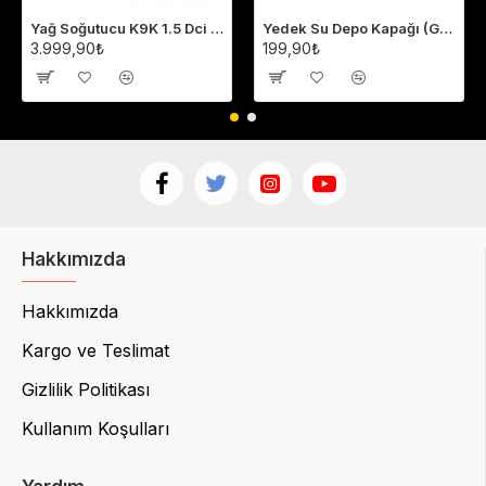
Yağ Soğutucu K9K 1.5 Dci Megane 2-3 Fluence Clio 4 Laguna 3 213059324R
Yedek Su Depo Kapağı (Genleşme Kavanozu Kapağı) 8200048024
3.999,90₺
199,90₺
Hakkımızda
Hakkımızda
Kargo ve Teslimat
Gizlilik Politikası
Kullanım Koşulları