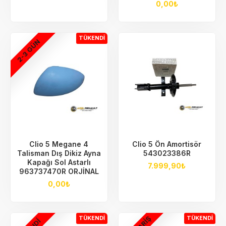
0,00₺
TÜKENDI
2-3 GÜN
Clio 5 Megane 4
Clio 5 Ön Amortisör
Talisman Dış Dikiz Ayna
543023386R
Kapağı Sol Astarlı
7.999,90₺
963737470R ORJİNAL
0,00₺
TÜKENDI
TÜKENDI