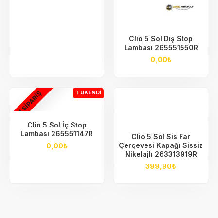
Clio 5 Sol Dış Stop
Lambası 265551550R
0,00₺
ÖN SIPARIŞ
TÜKENDI
Clio 5 Sol İç Stop
Lambası 265551147R
Clio 5 Sol Sis Far
Çerçevesi Kapağı Sissiz
0,00₺
Nikelajlı 263313919R
399,90₺