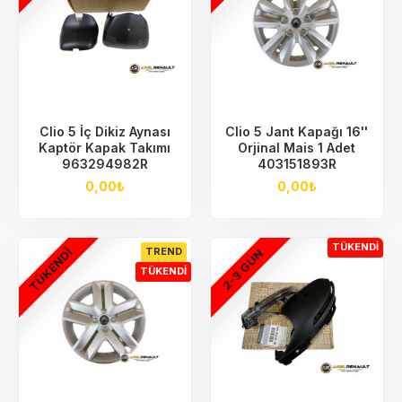
Clio 5 İç Dikiz Aynası
Clio 5 Jant Kapağı 16''
Kaptör Kapak Takımı
Orjinal Mais 1 Adet
963294982R
403151893R
0,00₺
0,00₺
TÜKENDI
TÜKENDI
TREND
2-3 GÜN
TÜKENDI