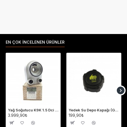
EN ÇOK İNCELENEN ÜRÜNLER
Yağ Soğutucu K9K 1.5 Dci Megane 2-3 Fluence Clio 4 Laguna 3 213059324R
Yedek Su Depo Kapağı (Genleşme Kavanozu Kapağı) 8200048024
3.999,90₺
199,90₺