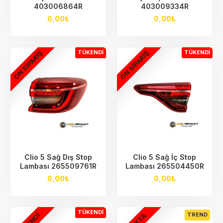
403006864R
403009334R
0,00₺
0,00₺
ÖN SIPARIŞ
ÖN SIPARIŞ
TÜKENDI
TÜKENDI
Clio 5 Sağ Dış Stop
Clio 5 Sağ İç Stop
Lambası 265509761R
Lambası 265504450R
0,00₺
0,00₺
TÜKENDI
TREND