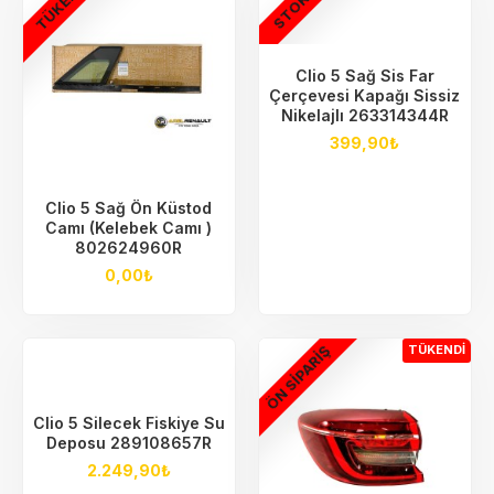
TÜKENDI
STOKTA
Clio 5 Sağ Sis Far
Çerçevesi Kapağı Sissiz
Nikelajlı 263314344R
399,90₺
Clio 5 Sağ Ön Küstod
Camı (Kelebek Camı )
802624960R
0,00₺
ÖN SIPARIŞ
TÜKENDI
Clio 5 Silecek Fiskiye Su
Deposu 289108657R
2.249,90₺