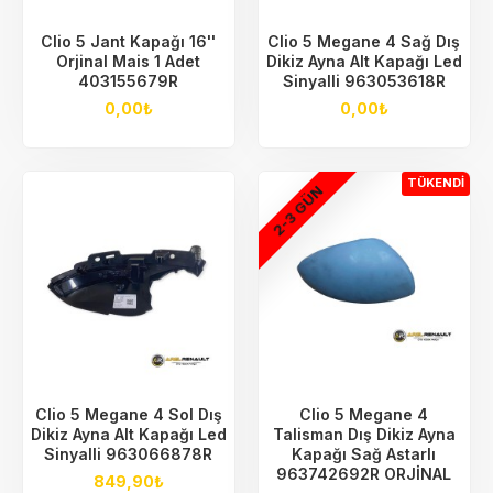
Clio 5 Jant Kapağı 16''
Clio 5 Megane 4 Sağ Dış
Orjinal Mais 1 Adet
Dikiz Ayna Alt Kapağı Led
403155679R
Sinyalli 963053618R
0,00₺
0,00₺
TÜKENDI
2-3 GÜN
Clio 5 Megane 4 Sol Dış
Clio 5 Megane 4
Dikiz Ayna Alt Kapağı Led
Talisman Dış Dikiz Ayna
Sinyalli 963066878R
Kapağı Sağ Astarlı
963742692R ORJİNAL
849,90₺