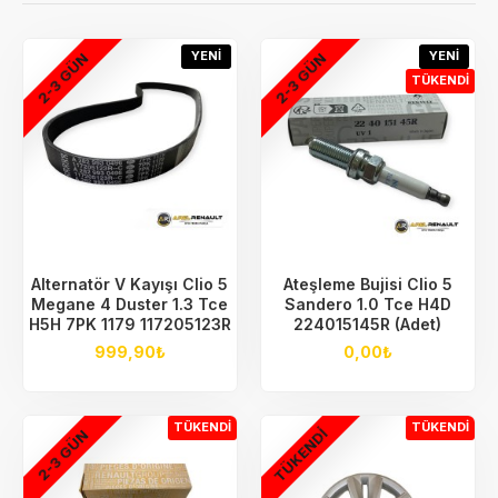
YENI
YENI
2-3 GÜN
2-3 GÜN
TÜKENDI
Alternatör V Kayışı Clio 5
Ateşleme Bujisi Clio 5
Megane 4 Duster 1.3 Tce
Sandero 1.0 Tce H4D
H5H 7PK 1179 117205123R
224015145R (Adet)
999,90₺
0,00₺
TÜKENDI
TÜKENDI
TÜKENDI
2-3 GÜN