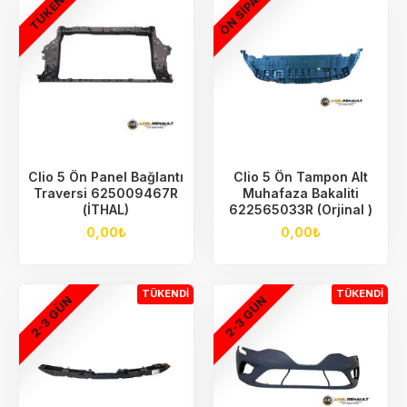
ÖN SIPARIŞ
TÜKENDI
Clio 5 Ön Panel Bağlantı
Clio 5 Ön Tampon Alt
Traversi 625009467R
Muhafaza Bakaliti
(İTHAL)
622565033R (Orjinal )
0,00₺
0,00₺
TÜKENDI
TÜKENDI
2-3 GÜN
2-3 GÜN