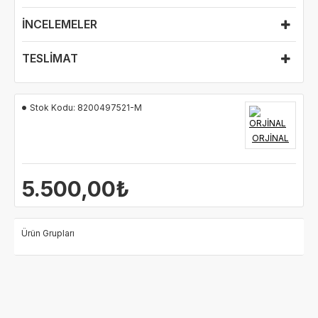
İÇİN BİZİMLE İLETİŞİME GEÇEBİLİRSİNİZ.
İNCELEMELER
ÜRÜN ORJİNALDİR.
TESLIMAT
SİPARİŞ VERDİĞİNİZDE TARAFINIZA GÖRSELDEKİ ÜRÜNÜN
BİREBİR AYNISI GÖNDERİLECEKTİR.
Stok Kodu:
8200497521-M
ORJİNAL
5.500,00₺
Ürün Grupları