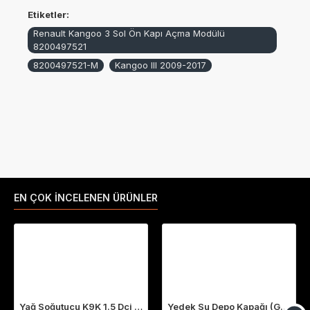
Etiketler:
Renault Kangoo 3 Sol Ön Kapı Açma Modülü
8200497521
8200497521-M
Kangoo III 2009-2017
EN ÇOK İNCELENEN ÜRÜNLER
Yağ Soğutucu K9K 1.5 Dci Megane 2-3 Fluence Clio 4 Laguna 3 213059324R
Yedek Su Depo Kapağı (Genleşme Kavanozu Kapağı) 8200048024