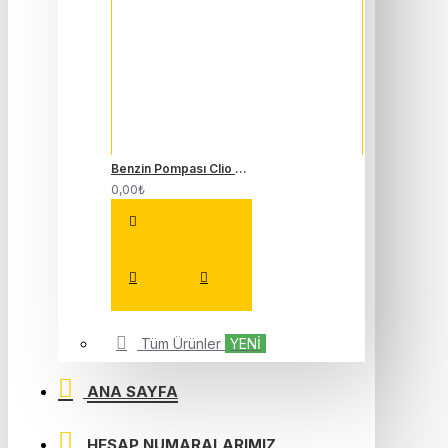
Benzin Pompası Clio 4 Captur Megane 4 1.2 Tce H5F 166301888R
0,00₺
Tüm Ürünler
YENİ
ANA SAYFA
HESAP NUMARALARIMIZ