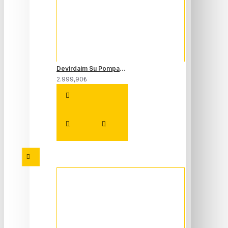
Devirdaim Su Pompası 1.4-1.6 16 Valf Clio 2 Fluence Megane 1-2-3 Laguna 1-2 210100753R
2.999,90₺