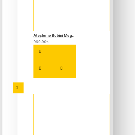
Ateşleme Bobini Megane Laguna Clio 1.4 1.6 16 Valf K4M K4J 224333529R
999,90₺