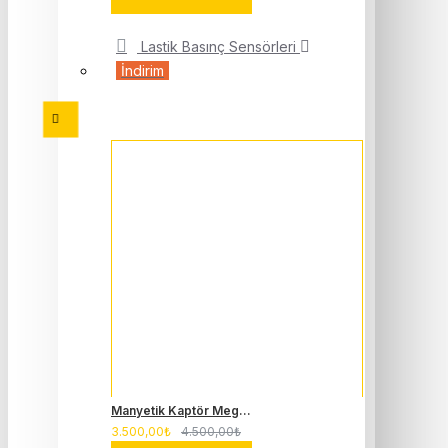
Lastik Basınç Sensörleri
İndirim
Manyetik Kaptör Megane 4 Clio 5 Duster 1.3 - 1.0 Tce 237313661R
3.500,00₺
4.500,00₺