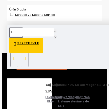
Ürün Grupları
Karoseri ve Kaporta Ürünleri
Etiketler:
Renault Trafic 2 Ön Kapı Gergisi
Orjinal Mais 7700311823
SEPETE EKLE
EN ÇOK İNCELENEN ÜRÜNLER
Yağ Soğutucu K9K 1.5 Dci Megane 2-3 F
3.999,90₺
Sepete
Alışveriş
Karşılaştırma
Ekle
Listeme
listesine ekle
Ekle