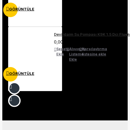
GÖRÜNTÜLE
Devirdaim Su Pompası K9K 1.5 Dci Flu
0,00₺
Sepete
Alışveriş
Karşılaştırma
Ekle
Listeme
listesine ekle
Ekle
GÖRÜNTÜLE