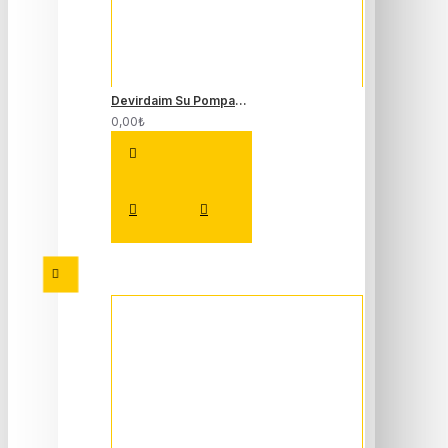
Devirdaim Su Pompası K9K 1.5 Dci Fluence Megane 3 Kangoo 3 210107852R
0,00₺