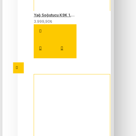
Yağ Soğutucu K9K 1.5 Dci Megane 2-3 Fluence Clio 4 Laguna 3 213059324R
3.999,90₺