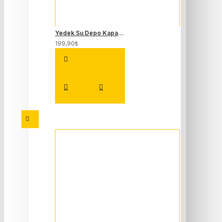
Yedek Su Depo Kapağı (Genleşme Kavanozu Kapağı) 8200048024
199,90₺