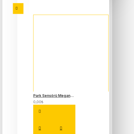
Park Sensörü Megane 4 Talisman Kadjar 253A49995R
0,00₺