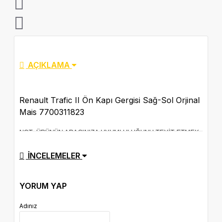
AÇIKLAMA
Renault Trafic II Ön Kapı Gergisi Sağ-Sol Orjinal
Mais 7700311823
NOT: ÜRÜNÜN ARACINIZA UYUMLULUĞUNU TEYİT ETMEK
İÇİN BİZİMLE İLETİŞİME GEÇEBİLİRSİNİZ.
İNCELEMELER
ÜRÜN ORJİNALDİR.
SİPARİŞ VERDİĞİNİZDE TARAFINIZA GÖRSELDEKİ
YORUM YAP
ÜRÜNÜN BİREBİR AYNISI GÖNDERİLECEKTİR
Adınız