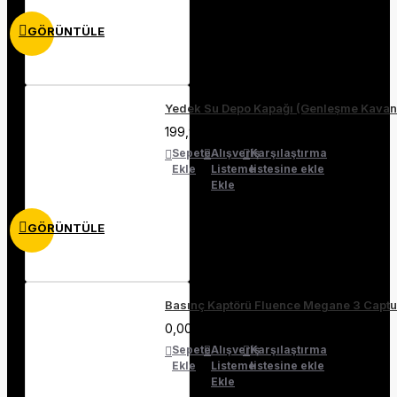
GÖRÜNTÜLE
Yedek Su Depo Kapağı (Genleşme Kava
199,90₺
Sepete
Alışveriş
Karşılaştırma
Ekle
Listeme
listesine ekle
Ekle
GÖRÜNTÜLE
Basınç Kaptörü Fluence Megane 3 Capt
0,00₺
Sepete
Alışveriş
Karşılaştırma
Ekle
Listeme
listesine ekle
Ekle