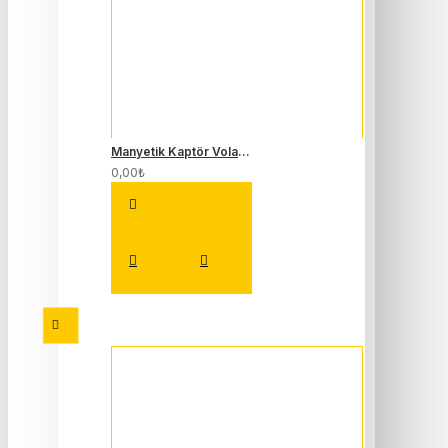
Manyetik Kaptör Volant Sensörü Kablo Soketi Megane 1-2 Clio 1-2 Laguna 1-2 Scenic 1-2 8200673202
0,00₺