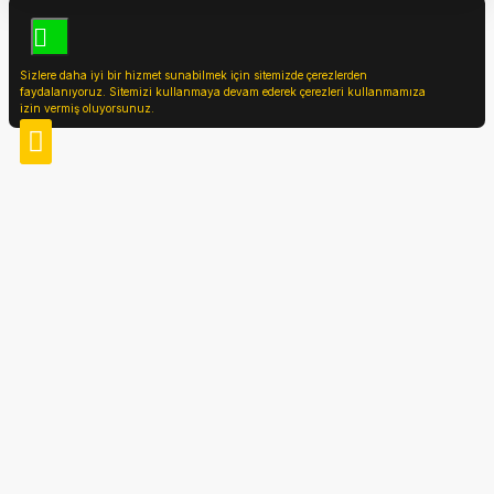
Sizlere daha iyi bir hizmet sunabilmek için sitemizde çerezlerden
faydalanıyoruz. Sitemizi kullanmaya devam ederek çerezleri kullanmamıza
izin vermiş oluyorsunuz.