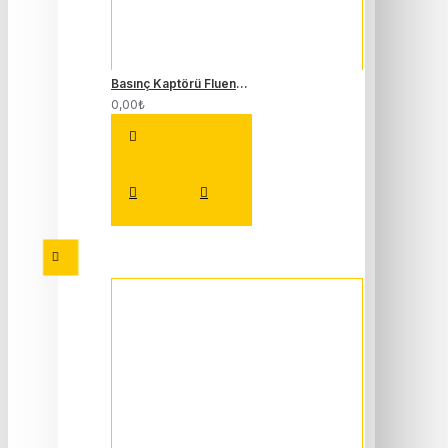
Basınç Kaptörü Fluence Megane 3 Captur Clio 4-223650001R
0,00₺