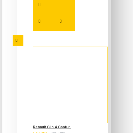
Renault Clio 4 Captur Far Ayar Düğmesi 251900567R