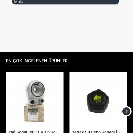
Mais
EN ÇOK İNCELENEN ÜRÜNLER
Yağ Soğutucu K9K 1.5 Dci Megane 2-3 Fluence Clio 4 Laguna 3 213059324R
Yedek Su Depo Kapağı (Genleşme Kavanozu Kapağı) 8200048024