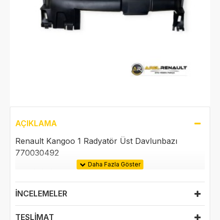
AÇIKLAMA
Renault Kangoo 1 Radyatör Üst Davlunbazı
770030492
NOT: ÜRÜNÜN ARACINIZA UYUMLULUĞUNU TEYİT ETMEK
İÇİN BİZİMLE İLETİŞİME GEÇEBİLİRSİNİZ.
İNCELEMELER
ÜRÜN ORJİNALDİR.
TESLIMAT