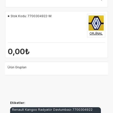
SİPARİŞ VERDİĞİNİZDE TARAFINIZA GÖRSELDEKİ ÜRÜNÜN
BİREBİR AYNISI GÖNDERİLECEKTİR.
Stok Kodu:
7700304922-M
ORJİNAL
0,00₺
Ürün Grupları
Etiketler:
Renault Kangoo Radyatör Davlumbazı 7700304922